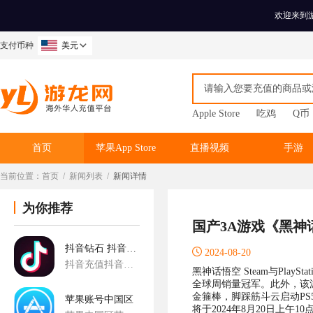
欢迎来到
支付币种
美元
Apple Store
吃鸡
Q币
首页
苹果App Store
直播视频
手游
当前位置：
首页
/
新闻列表
/
新闻详情
为你推荐
国产3A游戏《黑神
抖音钻石 抖音充值
2024-08-20
抖音充值抖音短视频充值
黑神话悟空 Steam与Play
全球周销量冠军。此外，该游
金箍棒，脚踩筋斗云启动PS
苹果账号中国区
将于2024年8月20日上午10