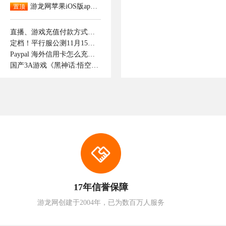
游龙网苹果iOS版app下载
置顶
直播、游戏充值付款方式支持那些呢！如何付款成功。
定档！平行服公测11月15日开启，逆转时光重逢最初的江湖！
Paypal 海外信用卡怎么充值抖音钻石
国产3A游戏《黑神话:悟空》正式上线
17年信誉保障
游龙网创建于2004年，已为数百万人服务