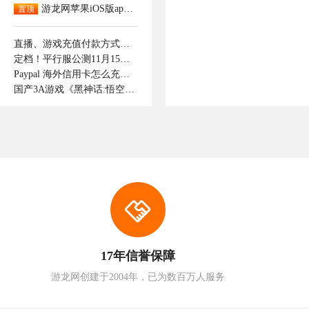
游龙网苹果iOS版app下载
置顶
直播、游戏充值付款方式支持那些呢！如何付款成功。
定档！平行服公测11月15日开启，逆转时光重逢最初的江湖！
Paypal 海外信用卡怎么充值抖音钻石
国产3A游戏《黑神话:悟空》正式上线
17年信誉保障
游龙网创建于2004年，已为数百万人服务