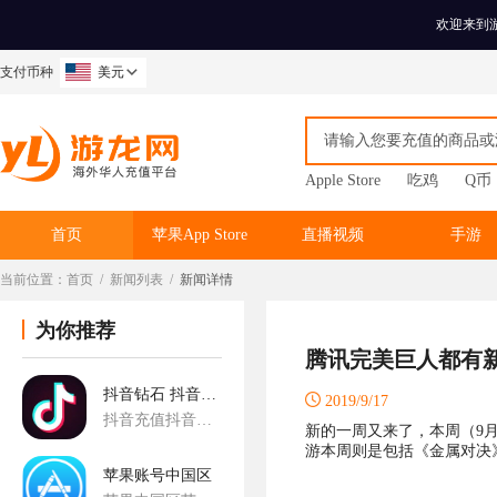
欢迎来到
支付币种
美元
Apple Store
吃鸡
Q币
首页
苹果App Store
直播视频
手游
当前位置：
首页
/
新闻列表
/
新闻详情
为你推荐
腾讯完美巨人都有
抖音钻石 抖音充值
2019/9/17
抖音充值抖音短视频充值
新的一周又来了，本周（9月
游本周则是包括《金属对决
苹果账号中国区