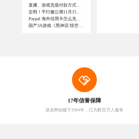
直播、游戏充值付款方式支持那些呢！如何付款成功。
定档！平行服公测11月15日开启，逆转时光重逢最初的江湖！
Paypal 海外信用卡怎么充值抖音钻石
国产3A游戏《黑神话:悟空》正式上线
17年信誉保障
游龙网创建于2004年，已为数百万人服务