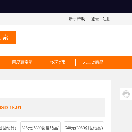
新手帮助
登录
|
注册
 索
网易藏宝阁
多玩Y币
未上架商品
USD 15.91
0创世结晶)
328元(3880创世结晶)
648元(8080创世结晶)