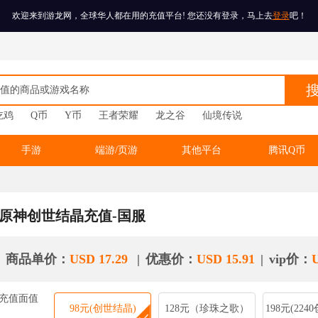
欢迎来到游龙网，全球华人都在用的充值平台! 您还没有登录，马上去
登录
吧！
搜
吃鸡
Q币
Y币
王者荣耀
龙之谷
仙境传说
手游
端游/页游
其他平台
腾讯Q币
原神创世结晶充值-国服
商品单价：
USD 17.29
|
优惠价：
USD 15.91
|
vip价：
充值面值
98元(创世结晶)
128元（珍珠之歌）
198元(224