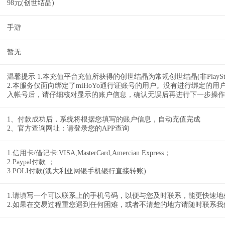
98元(创世结晶)
手游
暂无
温馨提示 1.本充值平台充值所获得的创世结晶为常规创世结晶(非PlayS
2.本服务仅面向绑定了miHoYo通行证账号的用户。没有进行绑定的用
入帐号后，请仔细核对显示的账户信息，确认无误后再进行下一步操作
1、付款成功后，系统将根据您填写的账户信息，自动充值完成
2、官方查询网址：请登录您的APP查询
1.信用卡/借记卡:VISA,MasterCard,Amercian Express；
2.Paypal付款 ；
3.POLI付款(澳大利亚网银手机银行直接转账)
1.请填写一个可以联系上的手机号码，以便与您及时联系，能更快速地
2.如果在交易过程重您遇到任何困难，或者不清楚的地方请随时联系